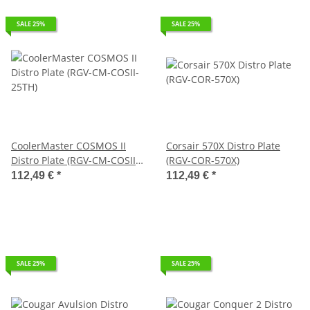
SALE 25%
SALE 25%
CoolerMaster COSMOS II
Corsair 570X Distro Plate
Distro Plate (RGV-CM-COSII-
(RGV-COR-570X)
25TH)
112,49 €
*
112,49 €
*
SALE 25%
SALE 25%