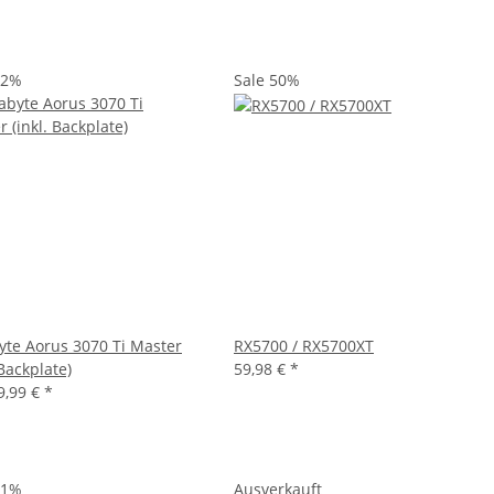
12%
Sale 50%
yte Aorus 3070 Ti Master
RX5700 / RX5700XT
 Backplate)
59,98 €
*
9,99 €
*
11%
Ausverkauft