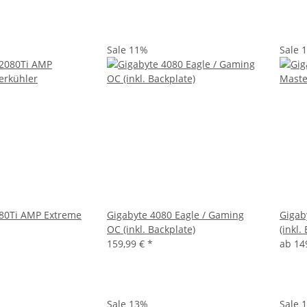
Sale 11%
Sale 
80Ti AMP Extreme
Gigabyte 4080 Eagle / Gaming
Gigab
OC (inkl. Backplate)
(inkl.
159,99 €
*
ab
14
Sale 13%
Sale 