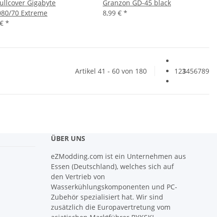
ullcover Gigabyte
Granzon GD-45 black
80/70 Extreme
8,99 €
*
 €
*
Artikel 41 - 60 von 180
1
2
3
4
5
6
7
8
9
ÜBER UNS
eZModding.com ist ein Unternehmen aus
Essen (Deutschland), welches sich auf
den Vertrieb von
Wasserkühlungskomponenten und PC-
Zubehör spezialisiert hat. Wir sind
zusätzlich die Europavertretung vom