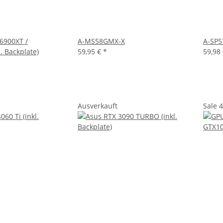
6900XT /
A-MS58GMX-X
A-SP5
. Backplate)
59,95 €
*
59,98
Ausverkauft
Sale 