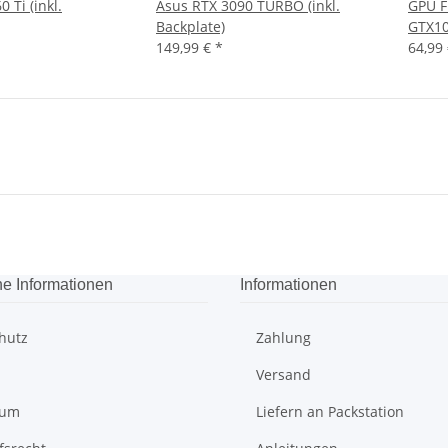
 Ti (inkl.
Asus RTX 3090 TURBO (inkl.
GPU F
Backplate)
GTX10
149,99 €
*
64,99
he Informationen
Informationen
hutz
Zahlung
Versand
sum
Liefern an Packstation