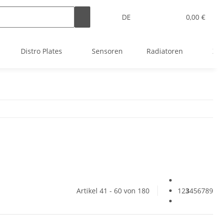
DE
0,00 €
Distro Plates
Sensoren
Radiatoren
Zu
Artikel 41 - 60 von 180
1
2
3
4
5
6
7
8
9