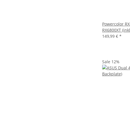
Powercolor RX
RX6800XT (inkl
149,99 €
*
Sale 12%