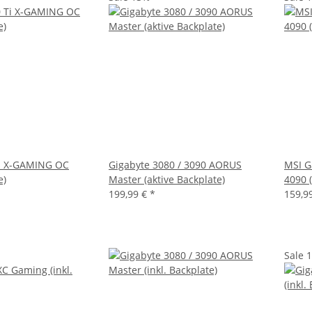
i X-GAMING OC
Gigabyte 3080 / 3090 AORUS
MSI G
e)
Master (aktive Backplate)
4090 (
199,99 €
*
159,9
Sale 