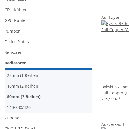
CPU-Kühler
Auf Lager
GPU-Kühler
Pumpen
Distro Plates
Sensoren
Radiatoren
28mm (1 Reihen)
40mm (2 Reihen)
Bykski 360mm
Full Copper (
60mm (3 Reihen)
279,99 €
*
140/280/420
Zubehör
Ausverkauft
CNC & 3D-Druck