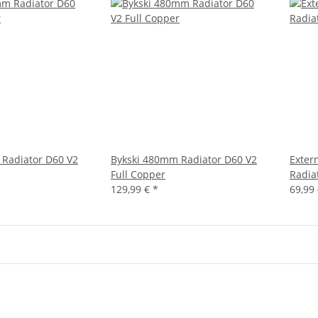
Radiator D60 V2
Bykski 480mm Radiator D60 V2
Exte
Full Copper
Radia
129,99 €
*
69,99