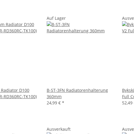
Auf Lager
Ausve
 Radiator D100
B-ST-3FN Radiatorenhalterung
Byksk
CR-RD360RC-TK100)
360mm
Full 
24,99 €
*
52,49
Ausverkauft
Ausve