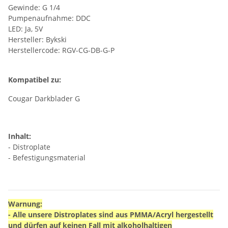
Gewinde: G 1/4
Pumpenaufnahme: DDC
LED: Ja, 5V
Hersteller: Bykski
Herstellercode: RGV-CG-DB-G-P
Kompatibel zu:
Cougar Darkblader G
Inhalt:
- Distroplate
- Befestigungsmaterial
Warnung:
- Alle unsere Distroplates sind aus PMMA/Acryl hergestellt
und dürfen auf keinen Fall mit alkoholhaltigen