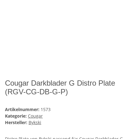
Cougar Darkblader G Distro Plate
(RGV-CG-DB-G-P)
Artikelnummer:
1573
Kategorie:
Cougar
Hersteller:
Bykski
Distro Plate von Bykski passend für Cougar Darkblader G