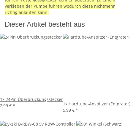
verkleben der Pumpe führen wodurch diese nichtmehr
richtig anlaufen kann.
Dieser Artikel besteht aus
1x
24Pin Überbrückungsstecker
1x
Hardtube-Anspitzer (Entgrater)
2,99 €
*
5,99 €
*