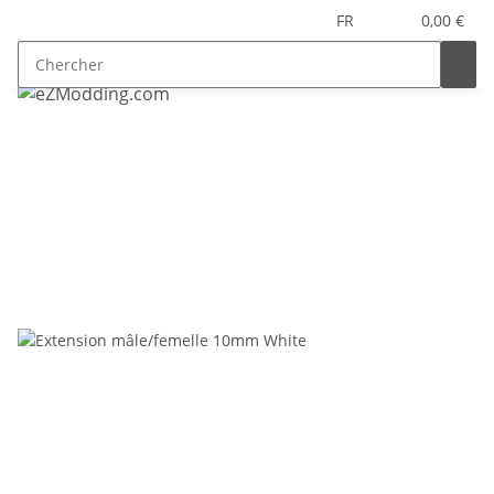
FR
0,00 €