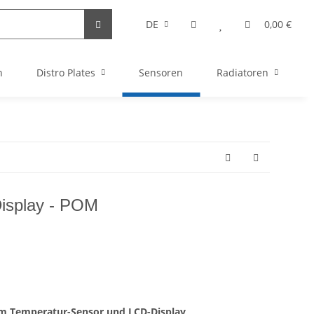
DE
0,00 €
n
Distro Plates
Sensoren
Radiatoren
Display - POM
m Temperatur-Sensor und LCD-Display