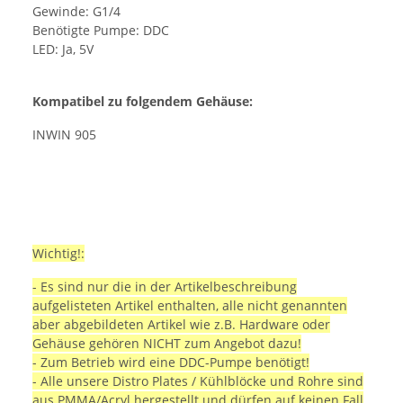
Gewinde: G1/4
Benötigte Pumpe: DDC
LED: Ja, 5V
Kompatibel zu folgendem Gehäuse:
INWIN 905
Wichtig!:
- Es sind nur die in der Artikelbeschreibung
aufgelisteten Artikel enthalten, alle nicht genannten
aber abgebildeten Artikel wie z.B. Hardware oder
Gehäuse gehören NICHT zum Angebot dazu!
- Zum Betrieb wird eine DDC-Pumpe benötigt!
- Alle unsere Distro Plates / Kühlblöcke und Rohre sind
aus PMMA/Acryl hergestellt und dürfen auf keinen Fall