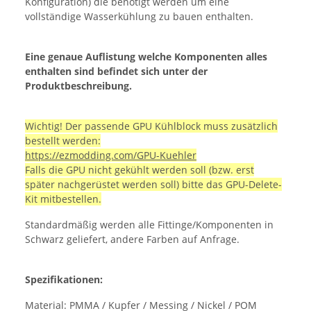
Konfiguration) die benötigt werden um eine
vollständige Wasserkühlung zu bauen enthalten.
Eine genaue Auflistung welche Komponenten alles
enthalten sind befindet sich unter der
Produktbeschreibung.
Wichtig! Der passende GPU Kühlblock muss zusätzlich
bestellt werden:
https://ezmodding.com/GPU-Kuehler
Falls die GPU nicht gekühlt werden soll (bzw. erst
später nachgerüstet werden soll) bitte das GPU-Delete-
Kit mitbestellen.
Standardmäßig werden alle Fittinge/Komponenten in
Schwarz geliefert, andere Farben auf Anfrage.
Spezifikationen:
Material: PMMA / Kupfer / Messing / Nickel / POM