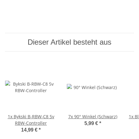
Dieser Artikel besteht aus
1x
Bykski B-RBW-C8 5v
7x
90° Winkel (Schwarz)
1x
B
RBW-Controller
5,99 €
*
14,99 €
*