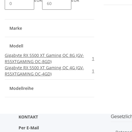
EUR
EUR
Marke
Modell
Gigabyte RX 5500 XT Gaming OC 8G (GV-
1
R55XTGAMING OC-8GD)
Gigabyte RX 5500 XT Gaming OC 4G (GV-
1
R55XTGAMING OC-4GD)
Modellreihe
KONTAKT
Gesetzlic
Per E-Mail