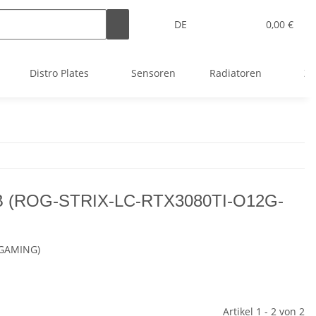
DE
0,00 €
Distro Plates
Sensoren
Radiatoren
Zu
GB (ROG-STRIX-LC-RTX3080TI-O12G-
-GAMING)
Artikel 1 - 2 von 2