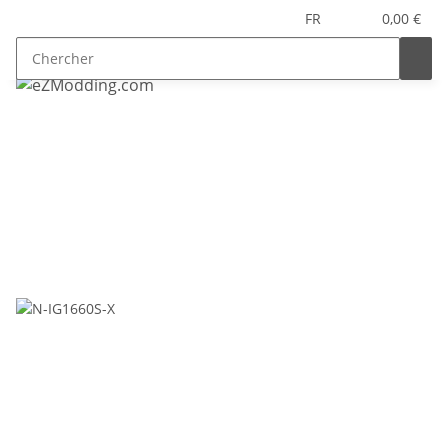
FR
0,00 €