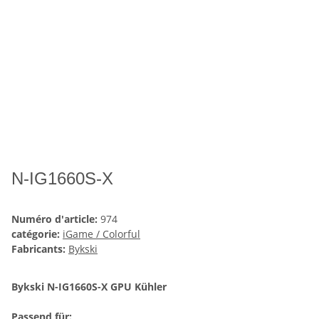
N-IG1660S-X
Numéro d'article:
974
catégorie:
iGame / Colorful
Fabricants:
Bykski
Bykski N-IG1660S-X GPU Kühler
Passend für: