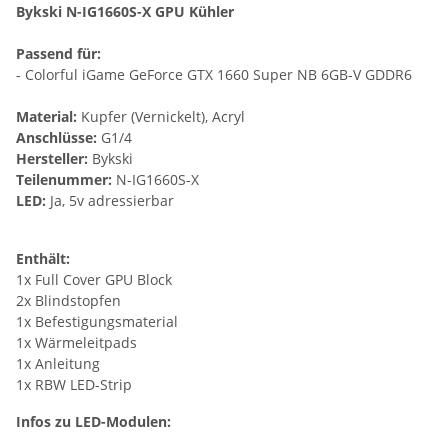
Bykski N-IG1660S-X GPU Kühler
Passend für:
- Colorful iGame GeForce GTX 1660 Super NB 6GB-V GDDR6
Material:
Kupfer (Vernickelt), Acryl
Anschlüsse:
G1/4
Hersteller:
Bykski
Teilenummer:
N-IG1660S-X
LED:
Ja, 5v adressierbar
Enthält:
1x Full Cover GPU Block
2x Blindstopfen
1x Befestigungsmaterial
1x Wärmeleitpads
1x Anleitung
1x RBW LED-Strip
Infos zu LED-Modulen: