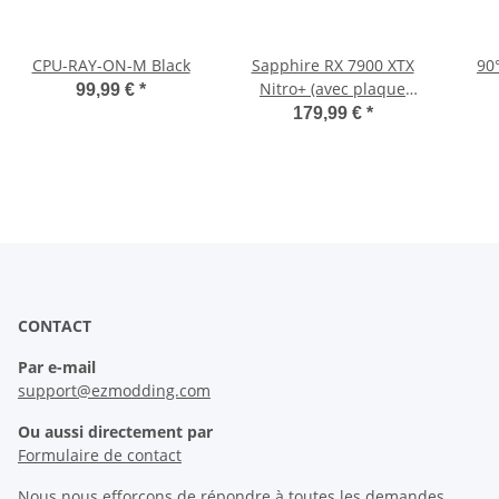
CPU-RAY-ON-M Black
Sapphire RX 7900 XTX
90
Nitro+ (avec plaque
99,99 €
*
arrière)
179,99 €
*
CONTACT
Par e-mail
support@ezmodding.com
Ou aussi directement par
Formulaire de contact
Nous nous efforçons de répondre à toutes les demandes