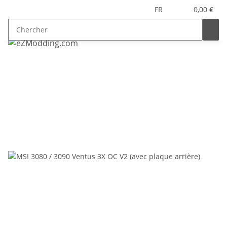
FR
0,00 €