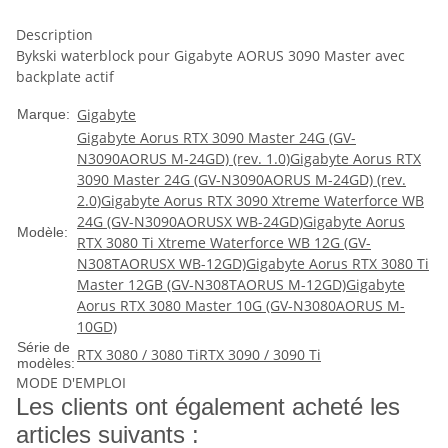
Description
Bykski waterblock pour Gigabyte AORUS 3090 Master avec
backplate actif
Gigabyte
Marque:
Gigabyte Aorus RTX 3090 Master 24G (GV-
N3090AORUS M-24GD) (rev. 1.0)
Gigabyte Aorus RTX
3090 Master 24G (GV-N3090AORUS M-24GD) (rev.
2.0)
Gigabyte Aorus RTX 3090 Xtreme Waterforce WB
24G (GV-N3090AORUSX WB-24GD)
Gigabyte Aorus
Modèle:
RTX 3080 Ti Xtreme Waterforce WB 12G (GV-
N308TAORUSX WB-12GD)
Gigabyte Aorus RTX 3080 Ti
Master 12GB (GV-N308TAORUS M-12GD)
Gigabyte
Aorus RTX 3080 Master 10G (GV-N3080AORUS M-
10GD)
Série de
RTX 3080 / 3080 Ti
RTX 3090 / 3090 Ti
modèles:
MODE D'EMPLOI
Les clients ont également acheté les
articles suivants :