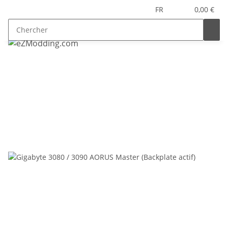
FR
0,00 €