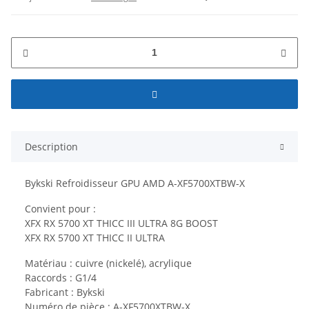
Description
Bykski Refroidisseur GPU AMD A-XF5700XTBW-X
Convient pour :
XFX RX 5700 XT THICC III ULTRA 8G BOOST
XFX RX 5700 XT THICC II ULTRA
Matériau : cuivre (nickelé), acrylique
Raccords : G1/4
Fabricant : Bykski
Numéro de pièce : A-XF5700XTBW-X