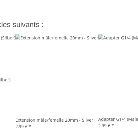
les suivants :
ilber)
Adapter G1/4 (Male
Extension mâle/femelle 20mm - Silver
2,99 €
*
2,99 €
*