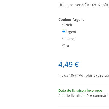
Fitting passend für 10x16 Soft
Couleur
Argent
Noir
Argent
Blanc
Or
4,49 €
inclus 19% TVA , plus
Expéditi
Date de livraison inconnue
état de livraison: Pré-command