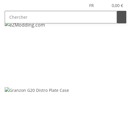
FR
0,00 €