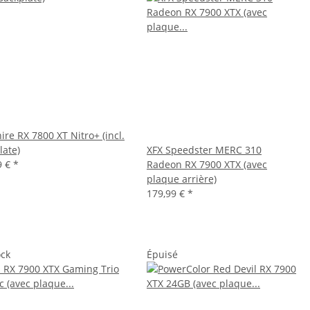
re RX 7800 XT Nitro+ (incl.
late)
XFX Speedster MERC 310
9 €
*
Radeon RX 7900 XTX (avec
plaque arrière)
179,99 €
*
ock
Épuisé