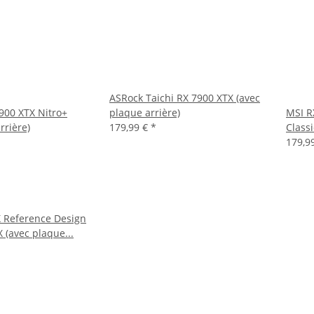
ASRock Taichi RX 7900 XTX (avec
900 XTX Nitro+
plaque arrière)
MSI R
rrière)
179,99 €
*
Classi
179,9