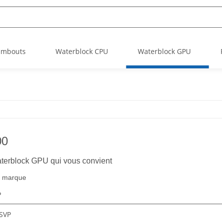
Embouts
Waterblock CPU
Waterblock GPU
00
aterblock GPU qui vous convient
a marque
P