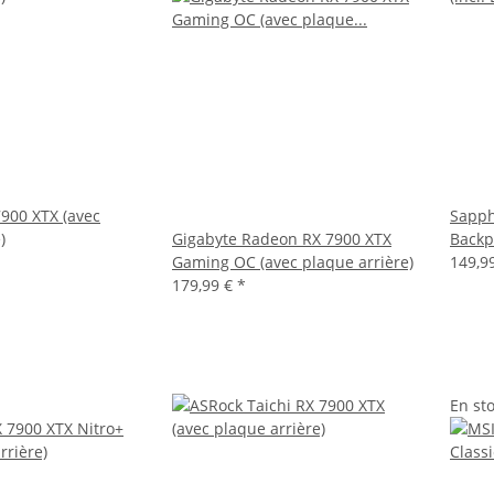
900 XTX (avec
Sapphi
)
Gigabyte Radeon RX 7900 XTX
Backp
Gaming OC (avec plaque arrière)
149,9
179,99 €
*
En st