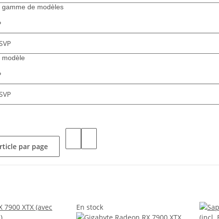
la gamme de modèles
P
e modèle
P
rticle par page
En stock