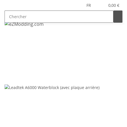
FR
0,00 €