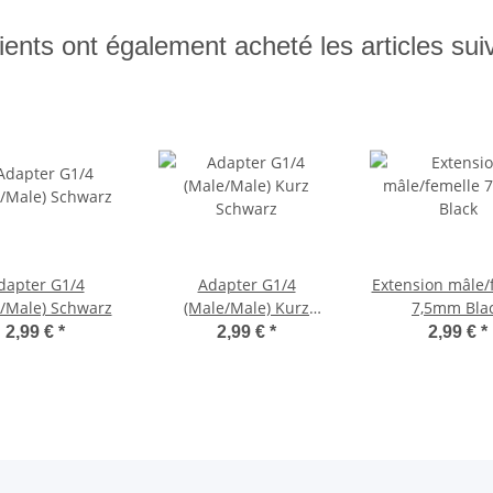
ients ont également acheté les articles sui
dapter G1/4
Adapter G1/4
Extension mâle/
/Male) Schwarz
(Male/Male) Kurz
7,5mm Bla
Schwarz
2,99 €
*
2,99 €
*
2,99 €
*