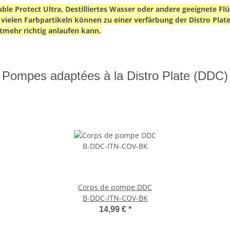
uble Protect Ultra, Destilliertes Wasser oder andere geeignete F
 vielen Farbpartikeln können zu einer verfärbung der Distro Pla
mehr richtig anlaufen kann.
Pompes adaptées à la Distro Plate (DDC)
Corps de pompe DDC
B-DDC-ITN-COV-BK
14,99 €
*