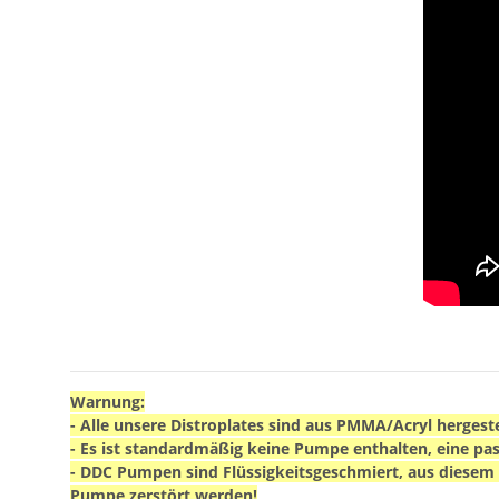
Warnung:
- Alle unsere Distroplates sind aus PMMA/Acryl hergest
- Es ist standardmäßig keine Pumpe enthalten, eine 
- DDC Pumpen sind Flüssigkeitsgeschmiert, aus diesem G
Pumpe zerstört werden!