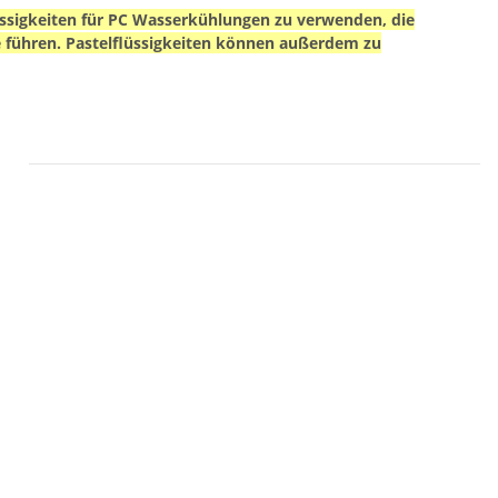
lüssigkeiten für PC Wasserkühlungen zu verwenden, die
te führen. Pastelflüssigkeiten können außerdem zu