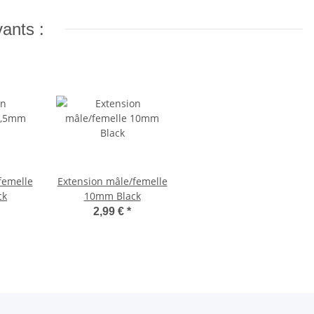
vants :
femelle
Extension mâle/femelle
ck
10mm Black
2,99 €
*