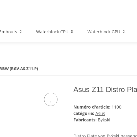
Embouts
Waterblock CPU
Waterblock GPU
 RBW (RGV-AS-Z11-P)
Asus Z11 Distro P
Numéro d'article:
1100
catégorie:
Asus
Fabricants:
Bykski
Distro Plate von Bykski passe