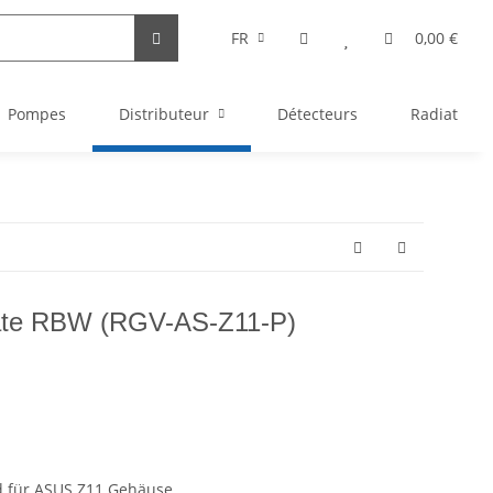
FR
0,00 €
Pompes
Distributeur
Détecteurs
Radiateurs
late RBW (RGV-AS-Z11-P)
nd für ASUS Z11 Gehäuse