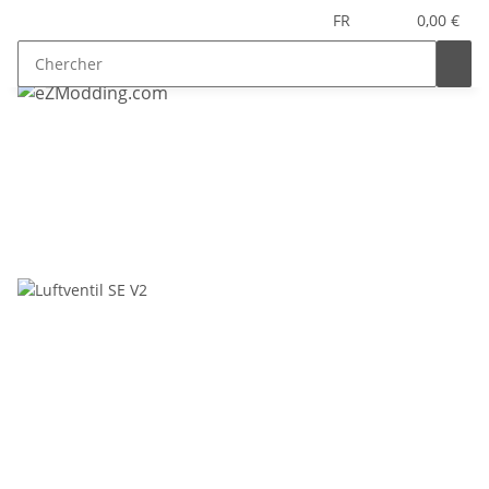
FR
0,00 €