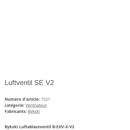
Luftventil SE V2
Numéro d'article:
1521
catégorie:
Ventilateur
Fabricants:
Bykski
Bykski Luftablassventil B-EXV-X-V2