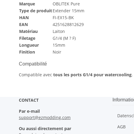
Marque
OBLITEK Pure
Type de produit
Extender 15mm
HAN
FI-EX15-BK
EAN
4251628812629
Matériau
Laiton
Filetage
G1/4 (M ? F)
Longueur
15mm
Finition
Noir
Compatibilité
Compatible avec
tous les ports G1/4 pour watercooling
.
CONTACT
Informatio
Par e-mail
Datensc
support@ezmodding.com
AGB
Ou aussi directement par