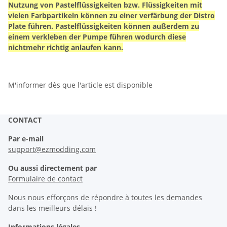
Nutzung von Pastelflüssigkeiten bzw. Flüssigkeiten mit
vielen Farbpartikeln können zu einer verfärbung der Distro
Plate führen. Pastelflüssigkeiten können außerdem zu
einem verkleben der Pumpe führen wodurch diese
nichtmehr richtig anlaufen kann.
M'informer dès que l'article est disponible
CONTACT
Par e-mail
support@ezmodding.com
Ou aussi directement par
Formulaire de contact
Nous nous efforçons de répondre à toutes les demandes
dans les meilleurs délais !
Informations légales