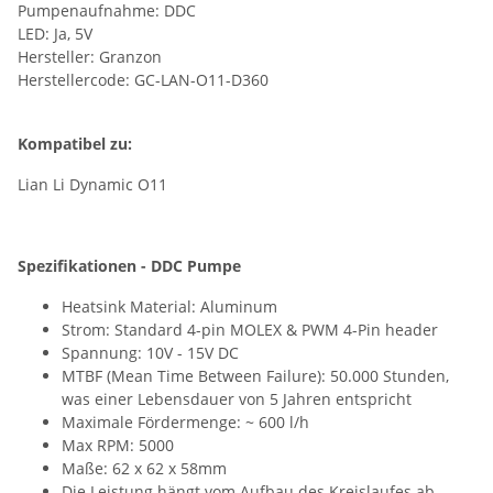
Pumpenaufnahme: DDC
LED: Ja, 5V
Hersteller: Granzon
Herstellercode: GC-LAN-O11-D360
Kompatibel zu:
Lian Li Dynamic O11
Spezifikationen - DDC Pumpe
Heatsink Material: Aluminum
Strom: Standard 4-pin MOLEX & PWM 4-Pin header
Spannung: 10V - 15V DC
MTBF (Mean Time Between Failure): 50.000 Stunden,
was einer Lebensdauer von 5 Jahren entspricht
Maximale Fördermenge: ~ 600 l/h
Max RPM: 5000
Maße: 62 x 62 x 58mm
Die Leistung hängt vom Aufbau des Kreislaufes ab