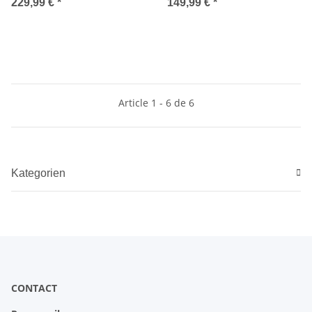
Terminal frontal
229,99 €
*
149,99 €
*
Article 1 - 6 de 6
Kategorien
CONTACT